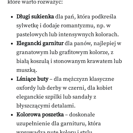
które warto rozważyć:
Długi sukienka
dla pań, która podkreśla
sylwetkę i dodaje romantyzmu, np. w
pastelowych lub intensywnych kolorach.
Elegancki garnitur
dla panów, najlepiej w
granatowym lub grafitowym kolorze, z
białą koszulą i stonowanym krawatem lub
muszką.
Lśniące buty
– dla mężczyzn klasyczne
oxfordy lub derby w czerni, dla kobiet
eleganckie szpilki lub sandały z
błyszczącymi detalami.
Kolorowa poszetka
– doskonałe
uzupełnienie dla garnituru, która
wprowadza nutę koloru i stylu.