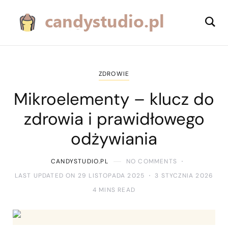
ZDROWIE
Mikroelementy – klucz do
zdrowia i prawidłowego
odżywiania
CANDYSTUDIO.PL
NO COMMENTS
LAST UPDATED ON 29 LISTOPADA 2025
3 STYCZNIA 2026
4 MINS READ