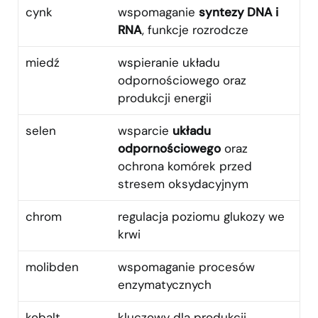
cynk
wspomaganie
syntezy DNA i
RNA
, funkcje rozrodcze
miedź
wspieranie układu
odpornościowego oraz
produkcji energii
selen
wsparcie
układu
odpornościowego
oraz
ochrona komórek przed
stresem oksydacyjnym
chrom
regulacja poziomu glukozy we
krwi
molibden
wspomaganie procesów
enzymatycznych
kobalt
kluczowy dla produkcji