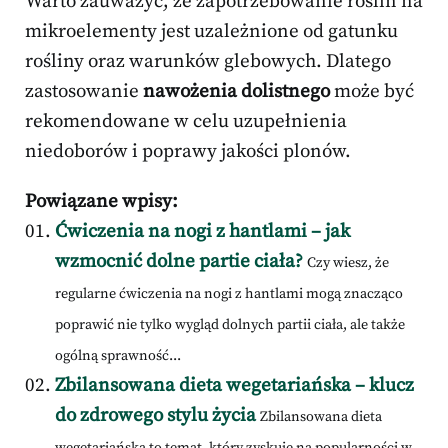
Warto zauważyć, że zapotrzebowanie roślin na
mikroelementy jest uzależnione od gatunku
rośliny oraz warunków glebowych. Dlatego
zastosowanie
nawożenia dolistnego
może być
rekomendowane w celu uzupełnienia
niedoborów i poprawy jakości plonów.
Powiązane wpisy:
Ćwiczenia na nogi z hantlami – jak
wzmocnić dolne partie ciała?
Czy wiesz, że
regularne ćwiczenia na nogi z hantlami mogą znacząco
poprawić nie tylko wygląd dolnych partii ciała, ale także
ogólną sprawność...
Zbilansowana dieta wegetariańska – klucz
do zdrowego stylu życia
Zbilansowana dieta
wegetariańska to temat, który zyskuje na popularności w