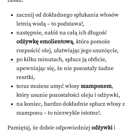
zasad.
zacznij od dokładnego spłukania włosów
letnią wodą – to podstawa!,
następnie, nałóż na całą ich długość
odżywkę emolientową
, która pomoże
rozpuścić olej, ułatwiając jego usunięcie,
po kilku minutach, spłucz ją obficie,
upewniając się, że nie pozostały żadne
resztki,
teraz możesz umyć włosy
szamponem
,
który usunie pozostałości oleju i odżywki,
na koniec, bardzo dokładnie spłucz włosy z
szamponu – to niezwykle istotne!.
Pamiętaj, że dobór odpowiedniej
odżywki
i