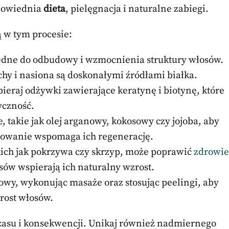
dpowiednia
dieta
, pielęgnacja i naturalne zabiegi.
ą w tym procesie:
będne do odbudowy i wzmocnienia struktury włosów.
echy i nasiona są doskonałymi źródłami białka.
ieraj odżywki zawierające keratynę i biotynę, które
yczność.
ne, takie jak olej arganowy, kokosowy czy jojoba, aby
ejowanie wspomaga ich regenerację.
akich jak pokrzywa czy skrzyp, może poprawić
zdrowie
sów wspierają ich naturalny wzrost.
łowy, wykonując masaże oraz stosując peelingi, aby
rost włosów.
su i konsekwencji. Unikaj również nadmiernego