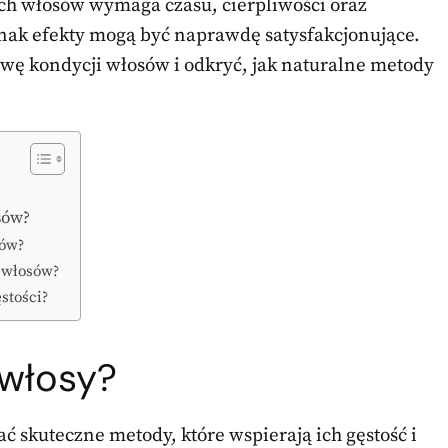
ch włosów wymaga czasu, cierpliwości oraz
ak efekty mogą być naprawdę satysfakcjonujące.
ę kondycji włosów i odkryć, jak naturalne metody
sów?
sów?
ć włosów?
stości?
 włosy?
ać skuteczne metody, które wspierają ich gęstość i