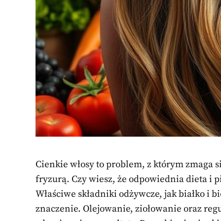
Cienkie włosy to problem, z którym zmaga si
fryzurą. Czy wiesz, że odpowiednia dieta i
Właściwe składniki odżywcze, jak białko i bi
znaczenie. Olejowanie, ziołowanie oraz re