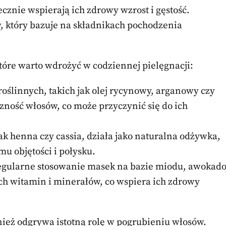
znie wspierają ich zdrowy wzrost i gęstość.
, który bazuje na składnikach pochodzenia
tóre warto wdrożyć w codziennej pielęgnacji:
roślinnych, takich jak olej rycynowy, arganowy czy
zność włosów, co może przyczynić się do ich
 jak henna czy cassia, działa jako naturalna odżywka,
u objętości i połysku.
egularne stosowanie masek na bazie miodu, awokad
ch witamin i minerałów, co wspiera ich zdrowy
ież odgrywa istotną rolę w pogrubieniu włosów.