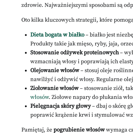
zdrowie. Najważniejszymi sposobami są o
Oto kilka kluczowych strategii, które pomog
Dieta bogata w białko
– białko jest niez
Produkty takie jak mięso, ryby, jaja, orz
Stosowanie odżywek proteinowych
– wyb
wzmacniają włosy i poprawiają ich elast
Olejowanie włosów
– stosuj oleje roślin
nawilżyć i odżywić włosy. Regularne ol
Ziołowanie włosów
– stosowanie ziół, t
włosów
. Ziołowe napary do płukania wło
Pielęgnacja skóry głowy
– dbaj o skórę g
poprawić krążenie krwi i stymulować wz
Pamiętaj, że
pogrubienie włosów
wymaga cza