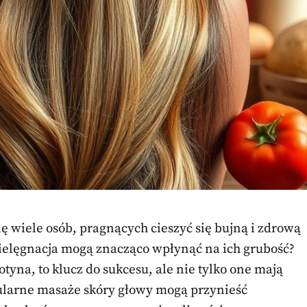
ę wiele osób, pragnących cieszyć się bujną i zdrową
 pielęgnacja mogą znacząco wpłynąć na ich grubość?
otyna, to klucz do sukcesu, ale nie tylko one mają
gularne masaże skóry głowy mogą przynieść