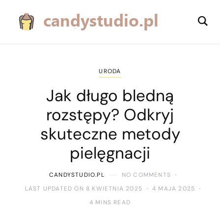
URODA
Jak długo bledną
rozstępy? Odkryj
skuteczne metody
pielęgnacji
CANDYSTUDIO.PL
NO COMMENTS
LAST UPDATED ON 8 KWIETNIA 2025
4 MAJA 2025
4 MINS READ