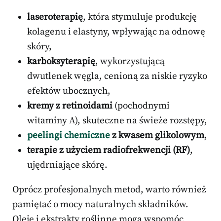
laseroterapię
, która stymuluje produkcję
kolagenu i elastyny, wpływając na odnowę
skóry,
karboksyterapię
, wykorzystującą
dwutlenek węgla, cenioną za niskie ryzyko
efektów ubocznych,
kremy z retinoidami
(pochodnymi
witaminy A), skuteczne na świeże rozstępy,
peelingi chemiczne
z kwasem glikolowym
,
terapie z użyciem radiofrekwencji (RF)
,
ujędrniające skórę.
Oprócz profesjonalnych metod, warto również
pamiętać o mocy naturalnych składników.
Oleje i ekstrakty roślinne mogą wspomóc