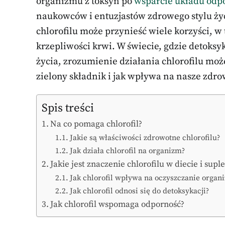
organizmu z toksyn po
wsparcie układu odp
naukowców i entuzjastów zdrowego stylu ży
chlorofilu może przynieść wiele korzyści, w
krzepliwości krwi. W świecie, gdzie detoks
życia, zrozumienie działania chlorofilu moż
zielony składnik i jak wpływa na nasze zdro
Spis treści
Na co pomaga chlorofil?
Jakie są właściwości zdrowotne chlorofilu?
Jak działa chlorofil na organizm?
Jakie jest znaczenie chlorofilu w diecie i sup
Jak chlorofil wpływa na oczyszczanie organ
Jak chlorofil odnosi się do detoksykacji?
Jak chlorofil wspomaga odporność?