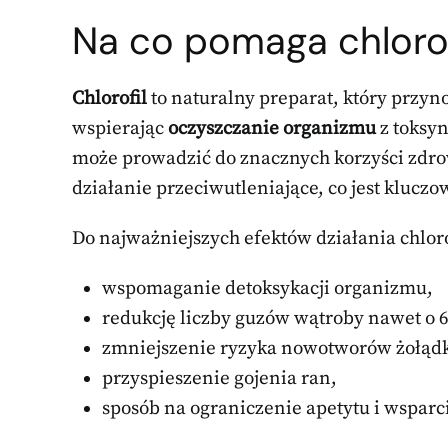
Na
co pomaga
chlorof
Chlorofil
to naturalny preparat, który przyn
wspierając
oczyszczanie organizmu
z toksyn
może prowadzić do znacznych korzyści zdrow
działanie przeciwutleniające, co jest klucz
Do najważniejszych efektów działania chlor
wspomaganie detoksykacji organizmu,
redukcję liczby guzów wątroby nawet o 
zmniejszenie ryzyka nowotworów żołądk
przyspieszenie gojenia ran,
sposób na ograniczenie apetytu i wsparc