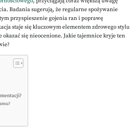
ornościowego
, przyciągają coraz większą uwagę
cia. Badania sugerują, że regularne spożywanie
 tym przyspieszenie gojenia ran i poprawę
ykacja staje się kluczowym elementem zdrowego stylu
e okazać się nieocenione. Jakie tajemnice kryje ten
wie?
lementacji?
izmu?