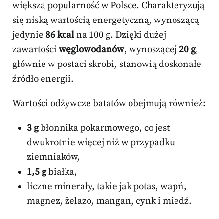
większą popularność w Polsce. Charakteryzują
się niską wartością energetyczną, wynoszącą
jedynie
86 kcal
na 100 g. Dzięki dużej
zawartości
węglowodanów
, wynoszącej
20 g
,
głównie w postaci skrobi, stanowią doskonałe
źródło energii.
Wartości odżywcze batatów obejmują również:
3 g
błonnika pokarmowego, co jest
dwukrotnie więcej niż w przypadku
ziemniaków,
1,5 g
białka,
liczne minerały, takie jak potas, wapń,
magnez, żelazo, mangan, cynk i miedź.