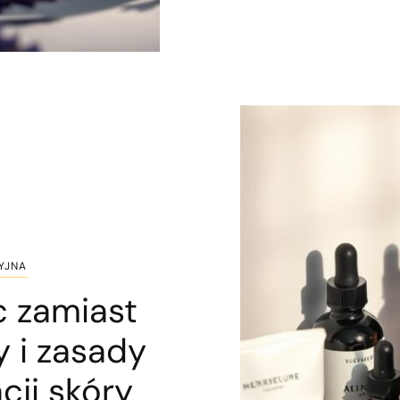
YJNA
 zamiast
 i zasady
cji skóry