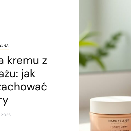
YJNA
a kremu z
ażu: jak
 zachować
ry
 2026