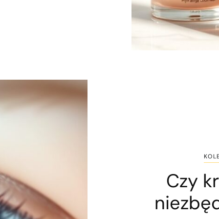
KOL
Czy k
niezbęd