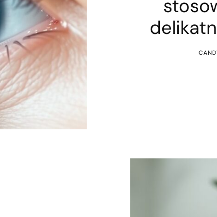
stosow
delikat
CAND