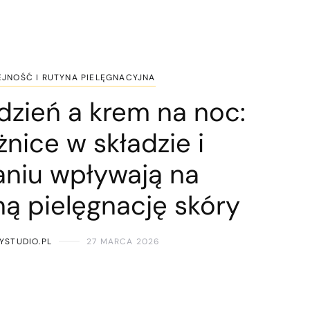
EJNOŚĆ I RUTYNA PIELĘGNACYJNA
dzień a krem na noc:
żnice w składzie i
aniu wpływają na
ą pielęgnację skóry
YSTUDIO.PL
27 MARCA 2026