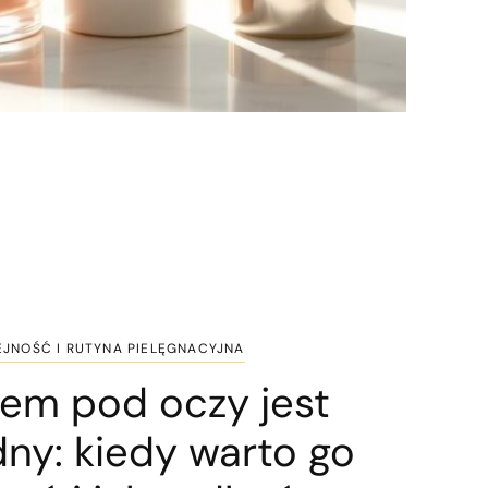
EJNOŚĆ I RUTYNA PIELĘGNACYJNA
rem pod oczy jest
ny: kiedy warto go