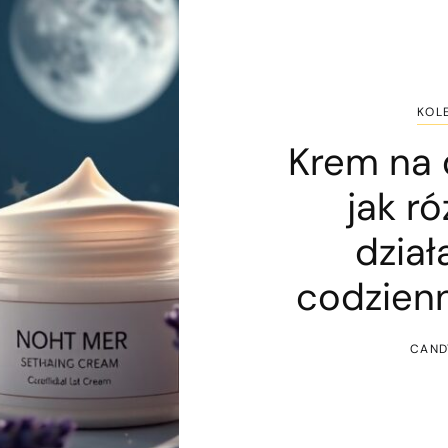
KOL
Krem na 
jak ró
dział
codzienn
CAND