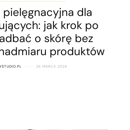
 pielęgnacyjna dla
jących: jak krok po
zadbać o skórę bez
 nadmiaru produktów
YSTUDIO.PL
26 MARCA 2026